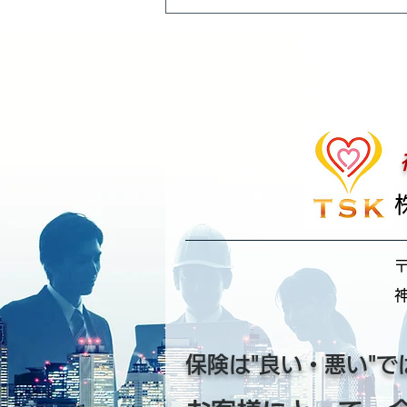
〒
神
保険は"良い・悪い"