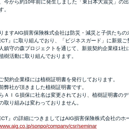
、今から約10年前に発生しました「東日本大震災」の
す。
りますAIG損害保険株式会社は防災・減災と子供たちの
OJECT』に取り組んでおり、「ビジネスガード」に新規
人鎮守の森プロジェクトを通じて、新規契約企業様1社
植樹活動に取り組んでおります。
ご契約企業様には植樹証明書を発行しております。
前弊社が頂きました植樹証明書です。
らＡＩＧ損保に社名は変更されており、植樹証明書のデ
の取り組みは変わっておりません。
OJECT』の詳細につきましてはAIG損害保険株式会社の
//www.aig.co.jp/sonpo/company/csr/seminar