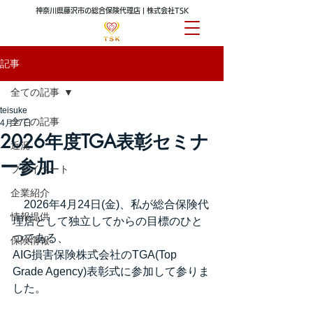
神奈川県藤沢市の総合保険代理店 | 株式会社TSK
記事
全ての記事
teisuke
全ての記事
4月27日
2026年度TGA表彰セミナ
近況
ー参加
プライベート
企業紹介
　2026年4月24日(金)、私が総合保険代
情報提供
理店として独立してからの目標のひと
つである、
保険情報
AIG損害保険株式会社のTGA(Top 
Grade Agency)表彰式に参加して参りま
した。