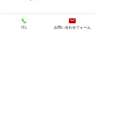
なにか？
TEL
お問い合わせフォーム
神奈川ナンバーワンを"本気で"目指しています！
TSK
株式会社
お客様の想いをサポートする総合保険代理店
〒251-0056
TEL:
0466-86-5405
神奈川県藤沢市羽鳥5-12-5
FAX:
0466-86-5719
保険は"良い・悪い"ではありません！
お客様にとって、合っているかどうかが大切
だと私は考えております！
是非、御社の為に仕事をさせて下さい！
宜しくお願いします！